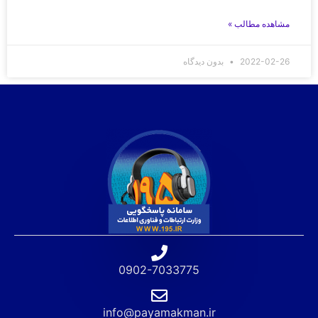
مشاهده مطالب »
2022-02-26
بدون دیدگاه
0902-7033775
info@payamakman.ir